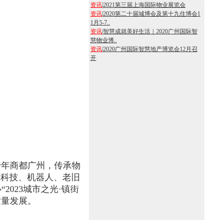
资讯
|
2021第三届上海国际物业展览会
资讯
|
2020第二十届城博会及第十九住博会1
1月5-7..
资讯
|
智慧成就美好生活｜2020广州国际智
慧物业博..
资讯
|
2020广州国际智慧地产博览会12月召
开
千年商都广州，传承物
慧科技、机器人、老旧
023城市之光·镇街
质量发展。