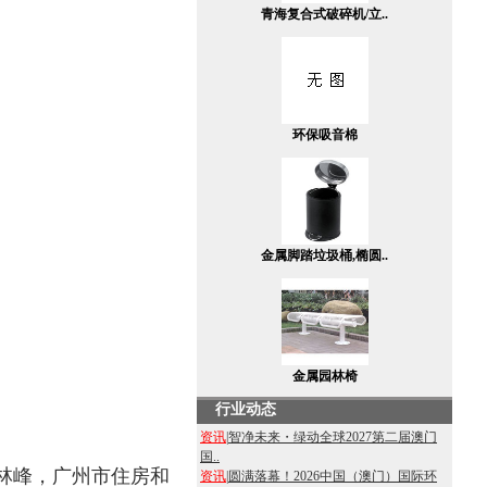
青海复合式破碎机/立..
环保吸音棉
金属脚踏垃圾桶,椭圆..
金属园林椅
行业动态
资讯
|
智净未来・绿动全球2027第二届澳门
国..
林峰，广州市住房和
资讯
|
圆满落幕！2026中国（澳门）国际环