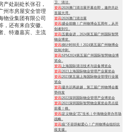
卫、清洁..
房产处副处长张召，
资讯
|
2026澳门清洁展开幕在即，邀您共赴
广州市房屋安全管理
首届大湾..
海物业集团有限公司
资讯
|
2026澳门清洁展
资讯
|
盛会前瞻！广州物博会五周年，从开
等，还有来自安徽、
创者到引..
者、特邀嘉宾、主流
资讯
|
五载奋进，2024第五届广州国际智慧
物业博览..
资讯
|
倒计时80天！2024第五届广州物博会
吹响冲刺..
资讯
|
SPM2024第五届广州国际智慧物业博
览会..
资讯
|
上海国际清洁技术与设备博览会
资讯
|
2023上海国际物业管理产业展览会
资讯
|
2023第五届上海国际物业管理行业展
览会
资讯
|
凝共识再超越，第三届广州物博会蓄
势待发
资讯
|
2022深圳国际物业管理产业博览会
资讯
|
2021深圳国际智慧物业展览会亮点提
前看！锋..
资讯
|
定义物业“芯”生长｜中海物业举办市场
战略..
资讯
|
疫”不容辞献爱心！广州物博会组织抗
疫支援..