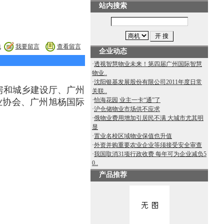
站内搜索
包
我要留言
查看留言
企业动态
·
透视智慧物业未来！第四届广州国际智慧
物业..
·
沈阳银基发展股份有限公司2011年度日常
房和城乡建设厅、广州
关联..
·
怡海花园 业主一卡“通”了
业协会、广州旭杨国际
·
沪仓储物业市场供不应求
·
俄物业费用增加引居民不满 大城市尤其明
显
·
置业名校区域物业保值也升值
·
外资并购重要农业企业等须接受安全审查
·
我国取消31项行政收费 每年可为企业减负5
0..
产品推荐