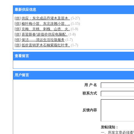
最新供应信息
[
供
]
供应：东北成品乔灌木及苗木..
(5-27)
[
供
]
榆叶梅小苗、东北连翘小苗、..
(1-15)
[
供
]
京梅、京桃、刺槐、山杏、火..
(1-9)
[
供
]
喜迎新春!超值价供应电脑配..
(1-8)
[
供
]
保洁——清运生活垃圾服务
(1-7)
[
供
]
低价直销罗木石楠紫薇红叶李..
(1-7)
查看留言
用户留言
用 户 名
联系方式
反馈内容
发帖须知：
一、所发文章必须遵