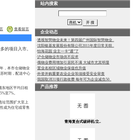
站内搜索
言
查看留言
企业动态
·
透视智慧物业未来！第四届广州国际智慧物业..
·
沈阳银基发展股份有限公司2011年度日常关联..
更多的项目入市。
·
怡海花园 业主一卡“通”了
·
沪仓储物业市场供不应求
·
俄物业费用增加引居民不满 大城市尤其明显
年，本市仓储物业
·
置业名校区域物业保值也升值
复苏时期，配送中心
·
外资并购重要农业企业等须接受安全审查
·
我国取消31项行政收费 每年可为企业减负50..
产品推荐
，浦东地区平均日租
%至7%。
选址范围扩大至上
性成为住宅或零售
青海复合式破碎机/立..