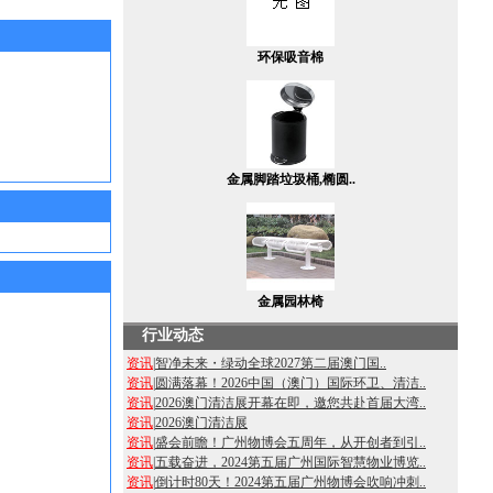
环保吸音棉
金属脚踏垃圾桶,椭圆..
金属园林椅
行业动态
资讯
|
智净未来・绿动全球2027第二届澳门国..
资讯
|
圆满落幕！2026中国（澳门）国际环卫、清洁..
资讯
|
2026澳门清洁展开幕在即，邀您共赴首届大湾..
资讯
|
2026澳门清洁展
资讯
|
盛会前瞻！广州物博会五周年，从开创者到引..
资讯
|
五载奋进，2024第五届广州国际智慧物业博览..
资讯
|
倒计时80天！2024第五届广州物博会吹响冲刺..