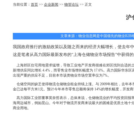
当前位置：
首页
>>
企业新闻
>>
物管论坛
>> 正文
沪
文章来源：物业信息网是中国领先的物业B2B电子商
我国政府推行的激励政策以及随之而来的经济大幅增长，使去年
这是笔者从高力国际最新发布的“上海仓储物业市场报告”中获得
上海郊区住宅用地需求猛增，导致工业地产开发商很难在郊区找到合适的土
新增供应同比增长 4.4%，而零售业市场增长幅度为 17.6%。高力国际
出现严重的供应不足，目前本市该类物业市场空置率仅为7%。
仓储空间的缺乏使得物流仓储物业租金持续上涨。与 2009年相比，去年本市甲级
金已达每平方米1元。预计今年本市零售总额将保持 14%的增长幅度，开发商
高力国际工业部董事英奈哲表示，总体来说，仓储物流业的平均投资回报率
海周边城市，例如昆山。今年对于物流开发商来说最大的困难是优质土地十
商业用地。