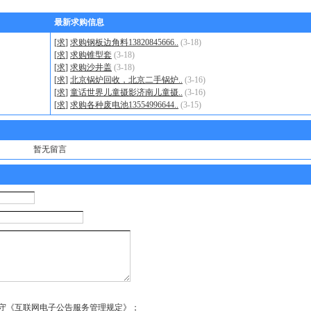
最新求购信息
[
求
]
求购钢板边角料13820845666..
(3-18)
[
求
]
求购锥型套
(3-18)
[
求
]
求购沙井盖
(3-18)
[
求
]
北京锅炉回收，北京二手锅炉..
(3-16)
[
求
]
童话世界儿童摄影济南儿童摄..
(3-16)
[
求
]
求购各种废电池13554996644..
(3-15)
暂无留言
守《互联网电子公告服务管理规定》；