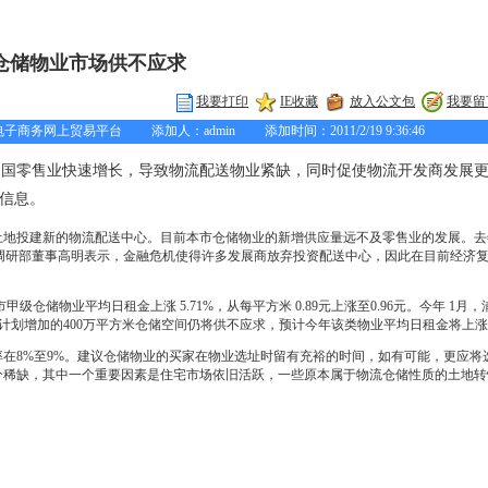
仓储物业市场供不应求
我要打印
IE收藏
放入公文包
我要留
务网上贸易平台 添加人：admin 添加时间：2011/2/19 9:36:46
中国零售业快速增长，导致物流配送物业紧缺，同时促使物流开发商发展
的信息。
地投建新的物流配送中心。目前本市仓储物业的新增供应量远不及零售业的发展。去
华东区调研部董事高明表示，金融危机使得许多发展商放弃投资配送中心，因此在目前经济
仓储物业平均日租金上涨 5.71%，从每平方米 0.89元上涨至0.96元。今年 1月
计划增加的400万平方米仓储空间仍将供不应求，预计今年该类物业平均日租金将上涨5
在8%至9%。建议仓储物业的买家在物业选址时留有充裕的时间，如有可能，更应将
分稀缺，其中一个重要因素是住宅市场依旧活跃，一些原本属于物流仓储性质的土地转