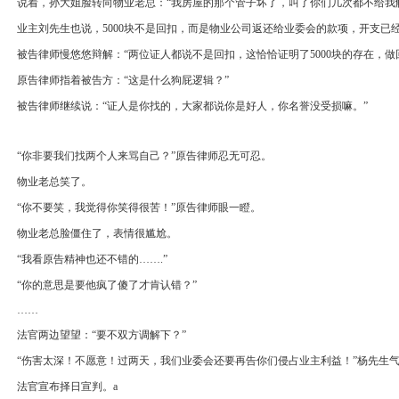
说着，孙大姐脸转向物业老总：“我房屋的那个管子坏了，叫了你们几次都不给我
业主刘先生也说，5000块不是回扣，而是物业公司返还给业委会的款项，开支已
被告律师慢悠悠辩解：“两位证人都说不是回扣，这恰恰证明了5000块的存在，做回扣
原告律师指着被告方：“这是什么狗屁逻辑？”
被告律师继续说：“证人是你找的，大家都说你是好人，你名誉没受损嘛。”
“你非要我们找两个人来骂自己？”原告律师忍无可忍。
物业老总笑了。
“你不要笑，我觉得你笑得很苦！”原告律师眼一瞪。
物业老总脸僵住了，表情很尴尬。
“我看原告精神也还不错的…….”
“你的意思是要他疯了傻了才肯认错？”
……
法官两边望望：“要不双方调解下？”
“伤害太深！不愿意！过两天，我们业委会还要再告你们侵占业主利益！”杨先生
法官宣布择日宣判。a