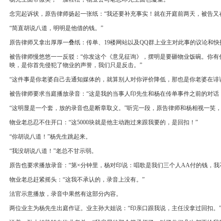
念完起诉状，原告律师扬起一张纸：“我还要补充事实！就在开庭前两天，被告又
“简直胡说八道，明明是他借的钱。”
原告律师又拿出厚厚一叠纸：传单、19楼网站以及QQ群上业主对此事的议论和快
被告律师慢悠悠一一反驳：“你发这个《意见征询》，摆明是要砸物业饭碗。你有
映，是你首先侵犯了物业的声誉，我们只是反击。”
“这件事是你老婆自己去通知媒体的，就算别人对你评价降低，那也是你老婆在诽
被告律师要求当庭播放录音：“这是我的当事人印先生和杨在传单事件之前的对话，
“这明显是一个套，放的录音也是断章取义。”听完一段，原告律师和杨相视一笑，
物业老总忍不住开口：“这5000块就是他主动跑过来跟我要的，是回扣！”
“你胡说八道！”杨先生跳起来。
“我没胡说八道！”老总不甘示弱。
原告也要求播放录音：“第×分钟里，杨对印说：唱歌是我们三个人AA付的钱，我
物业老总赶紧摇头：“这我不承认的，录音上没有。”
法官示意播放，录音中果然有这部分内容。
两位业主为杨先生出庭作证。业主孙大姐说：“印亲口跟我说，主任没拿过回扣。