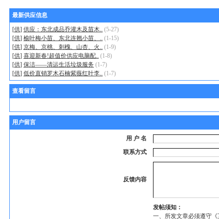
最新供应信息
[
供
]
供应：东北成品乔灌木及苗木..
(5-27)
[
供
]
榆叶梅小苗、东北连翘小苗、..
(1-15)
[
供
]
京梅、京桃、刺槐、山杏、火..
(1-9)
[
供
]
喜迎新春!超值价供应电脑配..
(1-8)
[
供
]
保洁——清运生活垃圾服务
(1-7)
[
供
]
低价直销罗木石楠紫薇红叶李..
(1-7)
查看留言
用户留言
用 户 名
联系方式
反馈内容
发帖须知：
一、所发文章必须遵守《