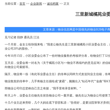
当前位置：
首页
>>
企业新闻
>>
诚信档案
>> 正文
三里新城橘苑业
文章来源：物业信息网是中国领先的物业B2B电子商务网上
见习记者 段静 通讯员 江法
一个月前，金女士给快报来电：“我老公杨先生是三里新城橘苑小区业委会主任，
业公司20%的股份。”
今年10月15日，小区业委会公布了一份对物业服务的考核评分表，给物业打了32分
五天后，业委会将一封名为《关于橘苑小区与××物业不再续约的意见征询》的信
向物业公司索赔等。
隔天，物业将一份《有此等业委会主任》的传单以同样方式发送到业主信箱，传单
物业散发的传单中，几乎将杨主任描绘成“麦霸”，频频出入“钻石年代”“金曲”等
而物业公司印总坚称自己言之有据，“我手里有录音材料。”
昨天上午，业委会主任杨先生状告物业公司一案开庭。杨先生认为物业公司侵害
十几个业主赶来旁听，几个大妈在底下窃窃私语：“告得好，是要法院审审才弄得
杨先生面带微笑，一脸轻松，物业公司老总印先生面色凝重。