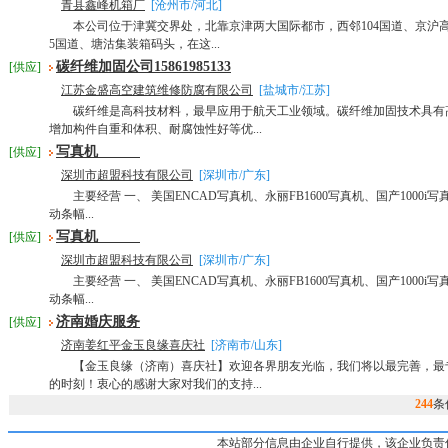
青县鑫峰机箱厂
[沧州市/河北]
本公司位于津冀交界处，北靠京津两大国际都市，西邻104国道、京沪高
5国道、塘沽集装箱码头，在这...
碳纤维加固公司15861985133
[供应]
江苏金盛高空建筑维修防腐有限公司
[盐城市/江苏]
碳纤维是高科技材料，最早应用于航天工业领域。碳纤维加固技术具有
增加构件自重和体积、耐腐蚀性好等优...
写真机
[供应]
深圳市超盟科技有限公司
[深圳市/广东]
主要经营 一、 美国ENCAD写真机、永丽FB1600写真机、国产1000i写
动条幅...
写真机
[供应]
深圳市超盟科技有限公司
[深圳市/广东]
主要经营 一、 美国ENCAD写真机、永丽FB1600写真机、国产1000i写
动条幅...
济南婚庆服务
[供应]
济南姜红平金玉良缘喜庆社
[济南市/山东]
【金玉良缘（济南）喜庆社】欢迎各界朋友光临，我们将以最完善，最
的时刻！衷心的感谢大家对我们的支持...
244
条
本站部分信息由企业自行提供，该企业负责