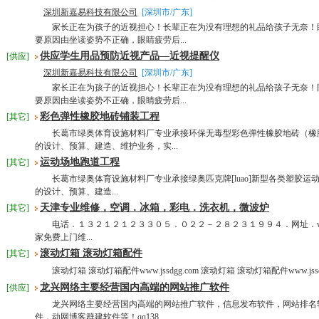
深圳新嘉易科技有限公司
[深圳市/广东]
家长正在为孩子的近视担心！长辈正在为没有理想的礼品给孩子无奈！
要原因由坐读姿势不正确，眼睛疲劳后...
供应学生用品预防近视产品—近视提醒仪
[供应]
深圳新嘉易科技有限公司
[深圳市/广东]
家长正在为孩子的近视担心！长辈正在为没有理想的礼品给孩子无奈！
要原因由坐读姿势不正确，眼睛疲劳后...
彩色弹性橡胶地砖铺装工程
[其它]
长葛市绿奥体育设施材料厂专业承接环保无毒型彩色弹性橡胶地砖（橡胶
的设计、预算、建造、维护业务，实...
运动场地跑道工程
[其它]
长葛市绿奥体育设施材料厂专业承接绿奥匹克牌[luao]新型各类塑胶运动场地跑
的设计、预算、建造...
天津专业维修，空调．冰箱，彩电．洗衣机，微波炉
[其它]
电话．１３２１２１２３３０５．０２２－２８２３１９９４．网址．www.tjh
家免费上门维...
滚动灯箱 滚动灯箱配件
[其它]
滚动灯箱 滚动灯箱配件www.jssdgg.com 滚动灯箱 滚动灯箱配件www.jssdg
龙兴网络主要经营国内高端的网站推广软件
[供应]
龙兴网络主要经营国内高端的网站推广软件，信息发布软件，网站排名
件，动网博客群建软件等！qq138...