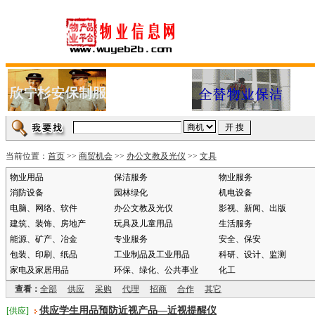
当前位置：
首页
>>
商贸机会
>>
办公文教及光仪
>>
文具
物业用品
保洁服务
物业服务
消防设备
园林绿化
机电设备
电脑、网络、软件
办公文教及光仪
影视、新闻、出版
建筑、装饰、房地产
玩具及儿童用品
生活服务
能源、矿产、冶金
专业服务
安全、保安
包装、印刷、纸品
工业制品及工业用品
科研、设计、监测
家电及家居用品
环保、绿化、公共事业
化工
查看：
全部
供应
采购
代理
招商
合作
其它
供应学生用品预防近视产品—近视提醒仪
[供应]