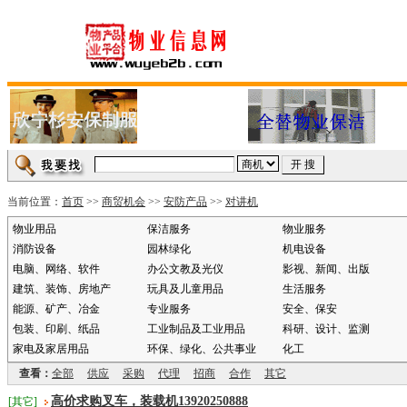
当前位置：
首页
>>
商贸机会
>>
安防产品
>>
对讲机
物业用品
保洁服务
物业服务
消防设备
园林绿化
机电设备
电脑、网络、软件
办公文教及光仪
影视、新闻、出版
建筑、装饰、房地产
玩具及儿童用品
生活服务
能源、矿产、冶金
专业服务
安全、保安
包装、印刷、纸品
工业制品及工业用品
科研、设计、监测
家电及家居用品
环保、绿化、公共事业
化工
查看：
全部
供应
采购
代理
招商
合作
其它
高价求购叉车，装载机13920250888
[其它]