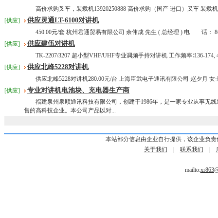
高价求购叉车，装载机13920250888 高价求购（国产 进口）叉车 装载机 
供应灵通LT-6100对讲机
[供应]
450.00元/套 杭州君通贸易有限公司 余伟成 先生 ( 总经理 ) 电 话： 86 057
供应建伍对讲机
[供应]
TK-2207/3207 超小型VHF/UHF专业调频手持对讲机 工作频率∶136-174, 400-
供应北峰5228对讲机
[供应]
供应北峰5228对讲机280.00元/台 上海臣武电子通讯有限公司 赵夕月 女士 ( 网
专业对讲机电池块、充电器生产商
[供应]
福建泉州泉顺通讯科技有限公司，创建于1986年，是一家专业从事无线
售的高科技企业。本公司产品以对...
本站部分信息由企业自行提供，该企业负责
关于我们
|
联系我们
|
mailto:
xr863