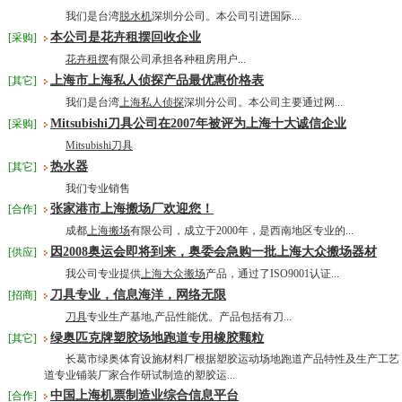
我们是台湾
脱水机
深圳分公司。本公司引进国际...
本公司是花卉租摆回收企业
[采购]
花卉租摆
有限公司承担各种租房用户...
上海市上海私人侦探产品最优惠价格表
[其它]
我们是台湾
上海私人侦探
深圳分公司。本公司主要通过网...
Mitsubishi刀具公司在2007年被评为上海十大诚信企业
[采购]
Mitsubishi刀具
热水器
[其它]
我们专业销售
张家港市上海搬场厂欢迎您！
[合作]
成都
上海搬场
有限公司，成立于2000年，是西南地区专业的...
因2008奥运会即将到来，奥委会急购一批上海大众搬场器材
[供应]
我公司专业提供
上海大众搬场
产品，通过了ISO9001认证...
刀具专业，信息海洋，网络无限
[招商]
刀具
专业生产基地,产品性能优。产品包括有刀...
绿奥匹克牌塑胶场地跑道专用橡胶颗粒
[其它]
长葛市绿奥体育设施材料厂根据塑胶运动场地跑道产品特性及生产工艺
道专业铺装厂家合作研试制造的塑胶运...
中国上海机票制造业综合信息平台
[合作]