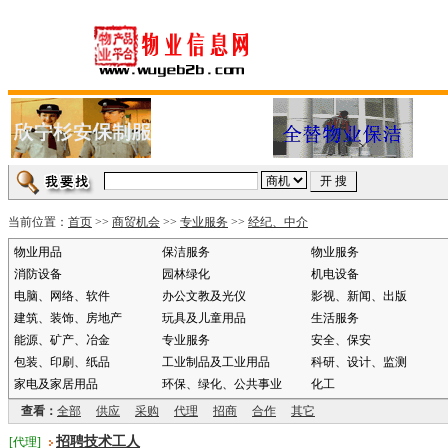
当前位置：
首页
>>
商贸机会
>>
专业服务
>>
经纪、中介
物业用品
保洁服务
物业服务
消防设备
园林绿化
机电设备
电脑、网络、软件
办公文教及光仪
影视、新闻、出版
建筑、装饰、房地产
玩具及儿童用品
生活服务
能源、矿产、冶金
专业服务
安全、保安
包装、印刷、纸品
工业制品及工业用品
科研、设计、监测
家电及家居用品
环保、绿化、公共事业
化工
查看：
全部
供应
采购
代理
招商
合作
其它
招聘技术工人
[代理]