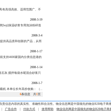
具有高强高效、适用范围广、不
2008-3-19
eji]保温砂浆专用泡沫粉碎造
2008-3-4
于提供高品质和创新的产品，从而
2008-1-17
件目前支持4600家国内分类信息港的
2008-1-14
吨石灰.搅拌每袋水呢混合砂浆只
2008-1-7
载机 本单位长年高价收购： （...
6
条信息 共
1
页
负责信息内容的真实性、准确性和合法性。物业信息网是中国领先的物业B2B电子商
|
广告合作
|
付款方式
|
使用帮助
物业信息网是中国领先的物业B2B电子商