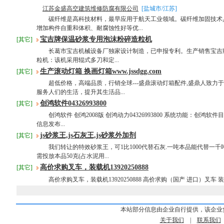
江苏金盛高空建筑维修防腐有限公司
[盐城市/江苏]
碳纤维是高科技材料，最早应用于航天工业领域。碳纤维加固技术
增加构件自重和体积、耐腐蚀性好等优...
宝吉牌保温砂浆专用泡沫粉碎造粒机
[其它]
长葛市宝吉机械设备厂独家设计制造，已申报专利。生产销售宝吉牌[b
粒机：该机采用辊式多刀和定...
生产滚动灯箱 换画灯箱www.jssdgg.com
[其它]
超低价格，高端品质，行销全球---盛鼎滚动灯箱配件,盛鼎人致力
服务人们的生活，提升其生活品...
创鸿软件04326993800
[其它]
创鸿软件 创鸿2008版 创鸿动力04326993800 系统功能：创鸿软
信息发布...
js砂浆王,js石灰王,js砂浆外加剂
[其它]
我们转让的特效砂浆王，可1比1000代替石灰.一吨本品能代替一千
需投放本品50克(占水泥用...
高价求购叉车，装载机13920250888
[其它]
高价求购叉车，装载机13920250888 高价求购（国产 进口）叉车 装
本站部分信息由企业自行提供，该企业
关于我们
|
联系我们