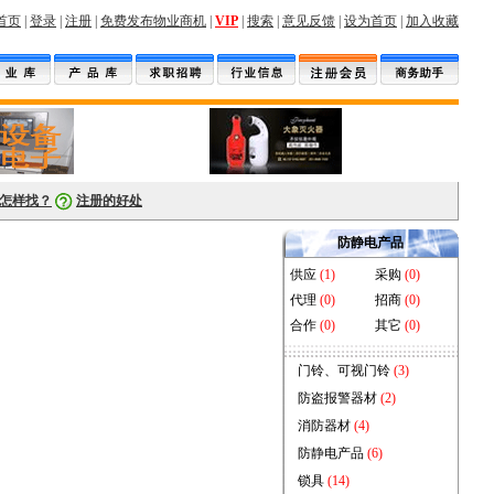
首页
|
登录
|
注册
|
免费发布物业商机
|
VIP
|
搜索
|
意见反馈
|
设为首页
|
加入收藏
库
物业公司
保洁用品
电子
包装
医疗
软件
网上办公
物业书籍
家政
转让
怎样找？
注册的好处
防静电产品
供应
(1)
采购
(0)
代理
(0)
招商
(0)
合作
(0)
其它
(0)
门铃、可视门铃
(3)
防盗报警器材
(2)
消防器材
(4)
防静电产品
(6)
锁具
(14)