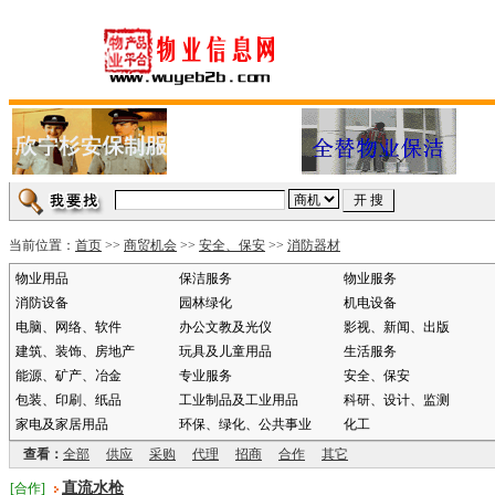
当前位置：
首页
>>
商贸机会
>>
安全、保安
>>
消防器材
物业用品
保洁服务
物业服务
消防设备
园林绿化
机电设备
电脑、网络、软件
办公文教及光仪
影视、新闻、出版
建筑、装饰、房地产
玩具及儿童用品
生活服务
能源、矿产、冶金
专业服务
安全、保安
包装、印刷、纸品
工业制品及工业用品
科研、设计、监测
家电及家居用品
环保、绿化、公共事业
化工
查看：
全部
供应
采购
代理
招商
合作
其它
直流水枪
[合作]