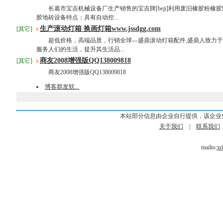
长葛市宝吉机械设备厂生产销售的宝吉牌[beji]利用废旧橡胶粉橡
胶地砖设备特点：具有自动控...
生产滚动灯箱 换画灯箱www.jssdgg.com
[其它]
超低价格，高端品质，行销全球---盛鼎滚动灯箱配件,盛鼎人致力
服务人们的生活，提升其生活品...
商友2008增强版QQ138009818
[其它]
商友2008增强版QQ138009818
博客群发软...
本站部分信息由企业自行提供，该企业
关于我们
|
联系我们
mailto:
xr