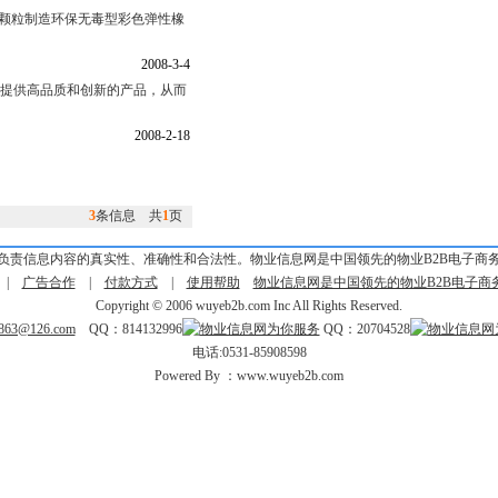
胶颗粒制造环保无毒型彩色弹性橡
2008-3-4
于提供高品质和创新的产品，从而
2008-2-18
3
条信息 共
1
页
负责信息内容的真实性、准确性和合法性。物业信息网是中国领先的物业B2B电子商
|
广告合作
|
付款方式
|
使用帮助
物业信息网是中国领先的物业B2B电子商
Copyright © 2006 wuyeb2b.com Inc All Rights Reserved.
863@126.com
QQ：814132996
QQ：20704528
电话:0531-85908598
Powered By ：www.wuyeb2b.com