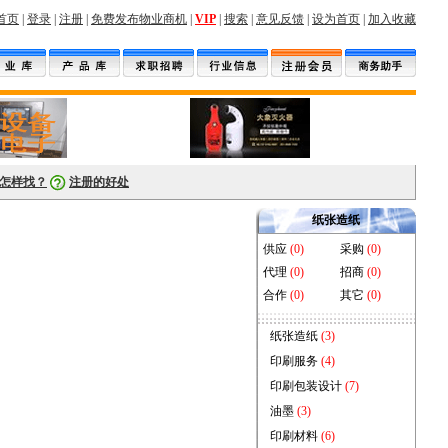
首页
|
登录
|
注册
|
免费发布物业商机
|
VIP
|
搜索
|
意见反馈
|
设为首页
|
加入收藏
监控
设备
车库
物业公司
保洁用品
电子
包装
医疗
软件
网上办公
物业书籍
家政
转让
怎样找？
注册的好处
纸张造纸
供应
(0)
采购
(0)
代理
(0)
招商
(0)
合作
(0)
其它
(0)
纸张造纸
(3)
印刷服务
(4)
印刷包装设计
(7)
油墨
(3)
印刷材料
(6)