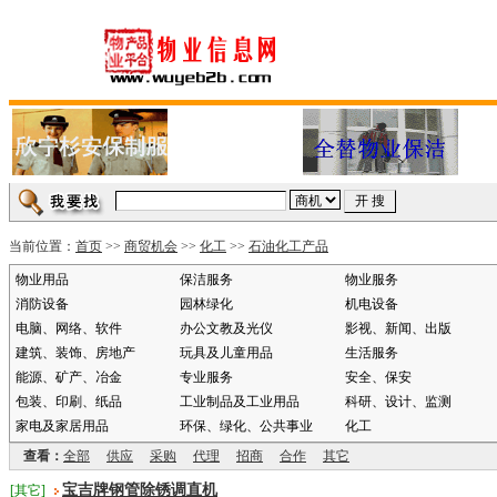
当前位置：
首页
>>
商贸机会
>>
化工
>>
石油化工产品
物业用品
保洁服务
物业服务
消防设备
园林绿化
机电设备
电脑、网络、软件
办公文教及光仪
影视、新闻、出版
建筑、装饰、房地产
玩具及儿童用品
生活服务
能源、矿产、冶金
专业服务
安全、保安
包装、印刷、纸品
工业制品及工业用品
科研、设计、监测
家电及家居用品
环保、绿化、公共事业
化工
查看：
全部
供应
采购
代理
招商
合作
其它
宝吉牌钢管除锈调直机
[其它]