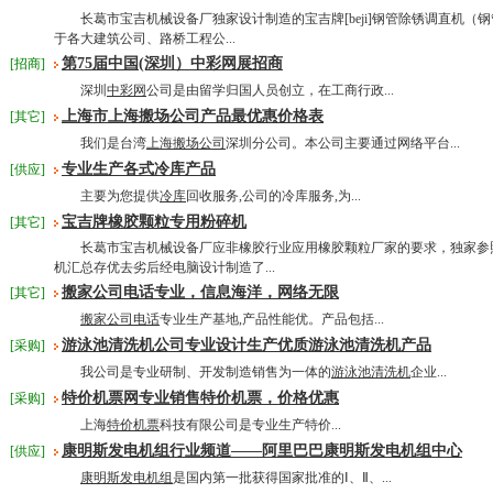
长葛市宝吉机械设备厂独家设计制造的宝吉牌[beji]钢管除锈调直机（
于各大建筑公司、路桥工程公...
第75届中国(深圳）中彩网展招商
[招商]
深圳
中彩网
公司是由留学归国人员创立，在工商行政...
上海市上海搬场公司产品最优惠价格表
[其它]
我们是台湾
上海搬场公司
深圳分公司。本公司主要通过网络平台...
专业生产各式冷库产品
[供应]
主要为您提供
冷库
回收服务,公司的冷库服务,为...
宝吉牌橡胶颗粒专用粉碎机
[其它]
长葛市宝吉机械设备厂应非橡胶行业应用橡胶颗粒厂家的要求，独家参照
机汇总存优去劣后经电脑设计制造了...
搬家公司电话专业，信息海洋，网络无限
[其它]
搬家公司电话
专业生产基地,产品性能优。产品包括...
游泳池清洗机公司专业设计生产优质游泳池清洗机产品
[采购]
我公司是专业研制、开发制造销售为一体的
游泳池清洗机
企业...
特价机票网专业销售特价机票，价格优惠
[采购]
上海
特价机票
科技有限公司是专业生产特价...
康明斯发电机组行业频道——阿里巴巴康明斯发电机组中心
[供应]
康明斯发电机组
是国内第一批获得国家批准的Ⅰ、Ⅱ、...