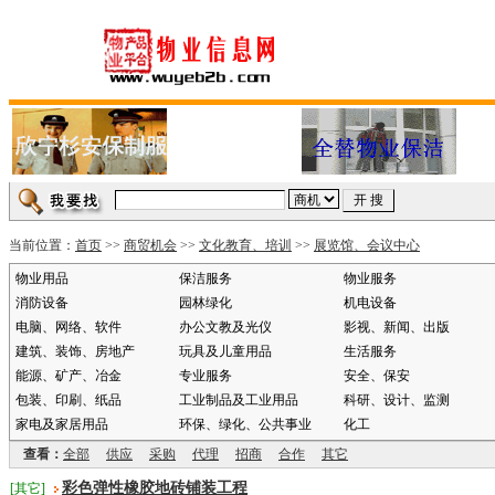
当前位置：
首页
>>
商贸机会
>>
文化教育、培训
>>
展览馆、会议中心
物业用品
保洁服务
物业服务
消防设备
园林绿化
机电设备
电脑、网络、软件
办公文教及光仪
影视、新闻、出版
建筑、装饰、房地产
玩具及儿童用品
生活服务
能源、矿产、冶金
专业服务
安全、保安
包装、印刷、纸品
工业制品及工业用品
科研、设计、监测
家电及家居用品
环保、绿化、公共事业
化工
查看：
全部
供应
采购
代理
招商
合作
其它
彩色弹性橡胶地砖铺装工程
[其它]