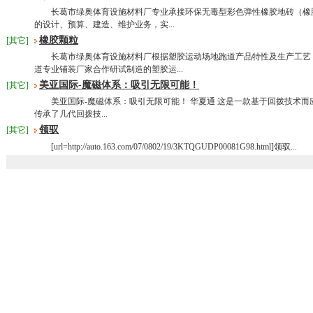
长葛市绿奥体育设施材料厂专业承接环保无毒型彩色弹性橡胶地砖（橡胶
的设计、预算、建造、维护业务，实...
橡胶颗粒
[其它]
长葛市绿奥体育设施材料厂根据塑胶运动场地跑道产品特性及生产工艺
道专业铺装厂家合作研试制造的塑胶运...
美亚国际-魔磁体系：吸引无限可能！
[其它]
美亚国际-魔磁体系：吸引无限可能！ 华夏通 这是一款基于回拨技术而
传承了几代回拨技...
领驭
[其它]
[url=http://auto.163.com/07/0802/19/3KTQGUDP00081G98.html]领驭...