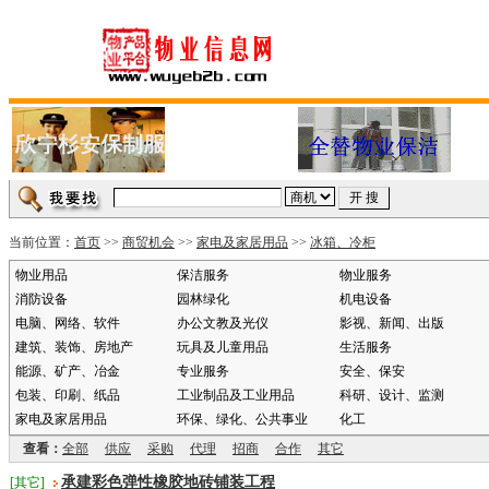
当前位置：
首页
>>
商贸机会
>>
家电及家居用品
>>
冰箱、冷柜
物业用品
保洁服务
物业服务
消防设备
园林绿化
机电设备
电脑、网络、软件
办公文教及光仪
影视、新闻、出版
建筑、装饰、房地产
玩具及儿童用品
生活服务
能源、矿产、冶金
专业服务
安全、保安
包装、印刷、纸品
工业制品及工业用品
科研、设计、监测
家电及家居用品
环保、绿化、公共事业
化工
查看：
全部
供应
采购
代理
招商
合作
其它
承建彩色弹性橡胶地砖铺装工程
[其它]