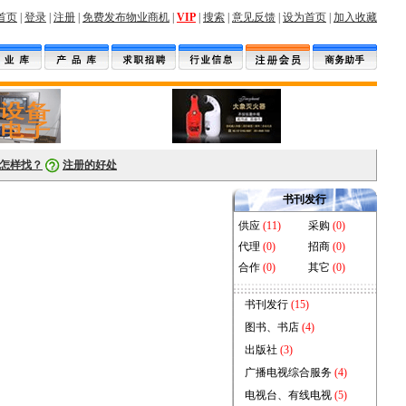
首页
|
登录
|
注册
|
免费发布物业商机
|
VIP
|
搜索
|
意见反馈
|
设为首页
|
加入收藏
备
车库
物业公司
保洁用品
电子
包装
医疗
软件
网上办公
物业书籍
家政
转让
怎样找？
注册的好处
书刊发行
供应
(11)
采购
(0)
代理
(0)
招商
(0)
合作
(0)
其它
(0)
书刊发行
(15)
图书、书店
(4)
出版社
(3)
广播电视综合服务
(4)
电视台、有线电视
(5)