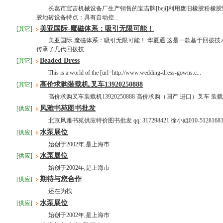
长葛市宝吉机械设备厂生产销售的宝吉牌[beji]利用废旧橡胶粉橡
胶地砖设备特点：具有自动控...
美亚国际-魔磁体系：吸引无限可能！
[其它]
美亚国际-魔磁体系：吸引无限可能！ 华夏通 这是一款基于回拨技
传承了几代回拨技...
Beaded Dress
[其它]
This is a world of the [url=http://www.wedding-dress-gowns.c...
高价求购装载机.叉车13920250888
[其它]
高价求购叉车装载机13920250888 高价求购（国产 进口）叉车 装载机
风雅书苑图书批发
[供应]
北京风雅书苑供应特价图书批发 qq: 317298421 徐小姐010-51281683/13
水泵展位
[供应]
始创于2002年,是上海市
水泵展位
[供应]
始创于2002年,是上海市
期待与您合作
[供应]
还在为找
水泵展位
[供应]
始创于2002年,是上海市