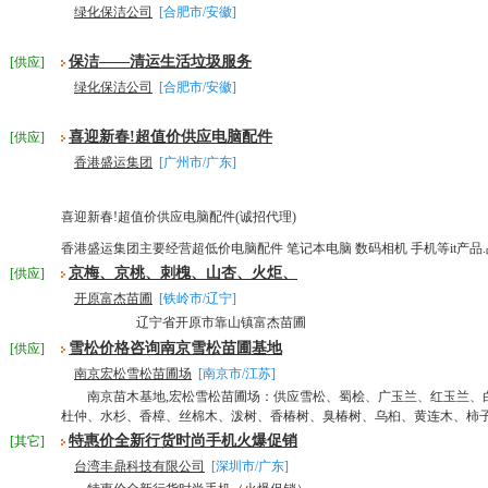
绿化保洁公司
[合肥市/安徽]
保洁——清运生活垃圾服务
[供应]
绿化保洁公司
[合肥市/安徽]
喜迎新春!超值价供应电脑配件
[供应]
香港盛运集团
[广州市/广东]
喜迎新春!超值价供应电脑配件(诚招代理)
香港盛运集团主要经营超低价电脑配件 笔记本电脑 数码相机 手机等it产品.品
京梅、京桃、刺槐、山杏、火炬、
[供应]
开原富杰苗圃
[铁岭市/辽宁]
辽宁省开原市靠山镇富杰苗圃
雪松价格咨询南京雪松苗圃基地
[供应]
南京宏松雪松苗圃场
[南京市/江苏]
南京苗木基地,宏松雪松苗圃场：供应雪松、蜀桧、广玉兰、红玉兰、
杜仲、水杉、香樟、丝棉木、泼树、香椿树、臭椿树、乌桕、黄连木、柿子树
特惠价全新行货时尚手机火爆促销
[其它]
台湾丰鼎科技有限公司
[深圳市/广东]