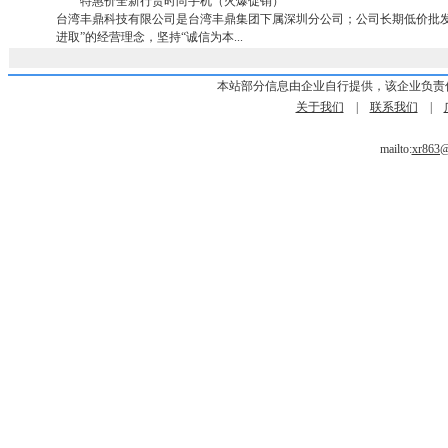
特惠价全新行货时尚手机（火爆促销）
台湾丰鼎科技有限公司是台湾丰鼎集团下属深圳分公司；公司长期低价批发
进取”的经营理念，坚持“诚信为本...
本站部分信息由企业自行提供，该企业负责
关于我们
|
联系我们
|
mailto:
xr863