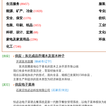
生活服务
服装
(89457)
能源、矿产、冶金
专业
(11820)
安全、保安
纺织
(1370)
包装、印刷、纸品
工业
(1653)
科研、设计、监测
文化
(68)
家电及家居用品
环保
(2296)
化工
(7246)
供应：东北成品乔灌木及苗木种子
[供应]
开原富杰苗圃
[铁岭市/辽宁]
富杰苗圃基地位于著名的苗木之乡开原市靠山镇
我们有多年的育苗历史，育苗经验丰富，
现在以基地加农户的形式，面向全县，规模已发展到1500余亩，
主要生产和提供的苗木类型为经济林苗木和绿...
供应电子菜单
[其它]
石家庄恒必达科技有限公司
[石家庄/河北]
恒必达电子菜谱点餐系统是新一代数字餐饮管理系统，以电子菜单模块为