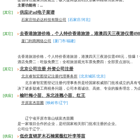
提倡绿色健康消费观念，极大提高饭店档次形象和顾客消费体验。
主要功能有：...
供应iPad电子菜谱
[其它]
石家庄恒必达科技有限公司
[石家庄/河北]
去香港旅游价格，个人特价香港旅游，港澳四天三夜游仅需49
[其它]
厦门利商网络公司
[厦门市/福建]
去香港旅游价格，个人特价香港旅游，港澳四天三夜游仅需498元，惊爆！仅
酒店免费二：吃饭免费三：全程旅游观光车票免费四：全部景点游玩...
北京公司注册 外资公司注册
[其它]
北京睿智宏图登记注册代理事务所
[北京城区/北京]
北京睿智宏图登记注册代理事务所是经国家权威部门批准成立的具有
决了诸多疑难工商税务问题，公司本着诚信、高效、专业的服务理念，为企业
榆叶梅小苗、东北连翘小苗、红王
[供应]
开原富杰苗圃
[铁岭市/辽宁]
辽宁省开原市靠山镇富杰苗圃
是一家项目合作的企业，是经国家相关部门批准注册的企业。
公司位于辽宁...
低价直销罗木石楠紫薇红叶李等苗
[供应]