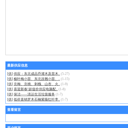
最新供应信息
[
供
]
供应：东北成品乔灌木及苗木..
(5-27)
[
供
]
榆叶梅小苗、东北连翘小苗、..
(1-15)
[
供
]
京梅、京桃、刺槐、山杏、火..
(1-9)
[
供
]
喜迎新春!超值价供应电脑配..
(1-8)
[
供
]
保洁——清运生活垃圾服务
(1-7)
[
供
]
低价直销罗木石楠紫薇红叶李..
(1-7)
查看留言