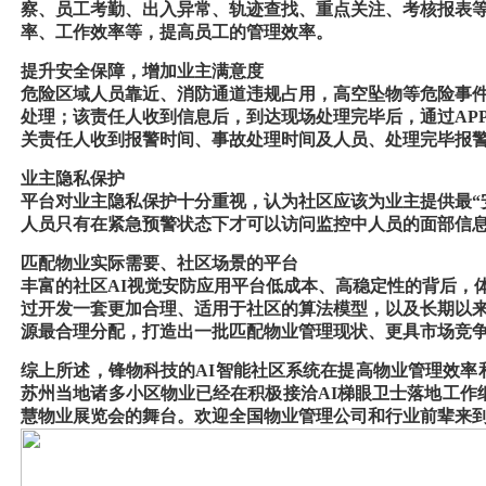
察、员工考勤、出入异常、轨迹查找、重点关注、考核报表
率、工作效率等，提高员工的管理效率。
提升安全保障，增加业主满意度
危险区域人员靠近、消防通道违规占用，高空坠物等危险事
处理；该责任人收到信息后，到达现场处理完毕后，通过
A
关责任人收到报警时间、事故处理时间及人员、处理完毕报
业主隐私保护
平台对业主隐私保护十分重视，认为社区应该为业主提供最
人员只有在紧急预警状态下才可以访问监控中人员的面部信
匹配物业实际需要、社区场景的平台
丰富的社区
AI视觉安防应用平台低成本、高稳定性的背后，
过开发一套更加合理、适用于社区的算法模型，以及长期以
源最合理分配，打造出一批匹配物业管理现状、更具市场竞
综上所述，锋物科技的
AI智能社区系统在提高物业管理效
苏州当地诸多小区物业已经在积极接洽AI梯眼卫士落地工作细
慧物业展览会的舞台。欢迎全国物业管理公司和行业前辈来到深