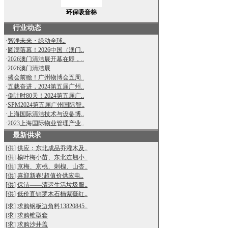
环保吸音棉
行业动态
·
智净未来・绿动全球..
·
圆满落幕！2026中国（澳门..
·
2026澳门清洁展开幕在即，..
·
2026澳门清洁展
·
盛会前瞻！广州物博会五周..
·
五载奋进，2024第五届广州..
·
倒计时80天！2024第五届广..
·
SPM2024第五届广州国际智..
·
上海国际清洁技术与设备博..
·
2023上海国际物业管理产业..
最新供求
[
供
]
供应：东北成品乔灌木及..
[
供
]
榆叶梅小苗、东北连翘小..
[
供
]
京梅、京桃、刺槐、山杏..
[
供
]
喜迎新春!超值价供应电..
[
供
]
保洁——清运生活垃圾服..
[
供
]
低价直销罗木石楠紫薇红..
[
求
]
求购钢板边角料13820845..
[
求
]
求购锥型套
[
求
]
求购沙井盖