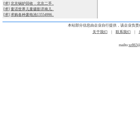
[
求
]
北京锅炉回收，北京二手..
[
求
]
童话世界儿童摄影济南儿..
[
求
]
求购各种废电池13554996..
本站部分信息由企业自行提供，该企业负责
关于我们
|
联系我们
|
mailto:
xr863