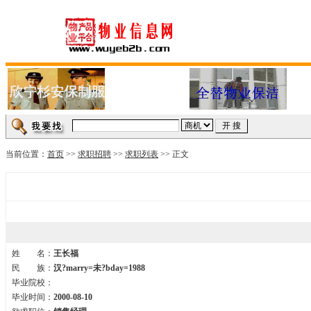
当前位置：
首页
>>
求职招聘
>>
求职列表
>> 正文
姓 名：
王长福
民 族：
汉?marry=未?bday=1988
毕业院校：
毕业时间：
2000-08-10