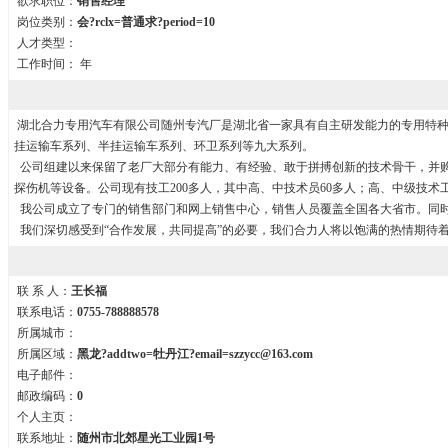
欲求职位：
销售经理
岗位类别：
会?rclx=普通求?period=10
人才类型：
工作时间：
年
湖北合力专用汽车有限公司随州专汽厂是湖北省一家具有自主研发能力的专用特种
挂运输车系列、半挂运输车系列、环卫系列等九大系列。
公司组建以来保留了老厂大部分有能力、有经验、敢于拼搏创新的技术骨干，并购
探伤机等设备。公司现有技工200多人，其中高、中技术员60多人；高、中级技术工
我公司成立了专门的销售部门和网上销售中心，销售人员覆盖全国各大省市。同
我们深切感受到“合作发展，共同提高”的必要，我们合力人将以饱满的热情期待
联 系 人：
王长福
联系电话：
0755-788888578
所属城市：
所属区域：
黑龙?addtwo=牡丹江?email=szzycc@163.com
电子邮件：
邮政编码：
0
个人主页：
联系地址：
随州市北郊星光工业园1号