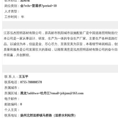
欲求职位：
总经理
岗位类别：
会?rclx=普通求?period=10
人才类型：
工作时间：
年
江苏泓杰照明器材有限公司，原高邮市凯阳城市设施配套厂是中国道路照明制造行
本公司是一家从事设计、研发、生产为一体的专业生产厂家。主要生产各种道路灯
品。以诚信为本，信益是金、尽心尽力、至善至美为宗旨，本着细节铸就精品，创
质量和服务是公司发展壮大的基础，让顾客满意是泓杰照明器材有限公司的奋斗目
作双赢，共创辉煌。
联 系 人：
王玉平
联系电话：
0755-788888578
所属城市：
所属区域：
黑龙?addtwo=牡丹江?email=jshjzm@163.com
电子邮件：
邮政编码：
0
个人主页：
联系地址：
扬州北郊送桥镇马桥路（送桥水利站旁）